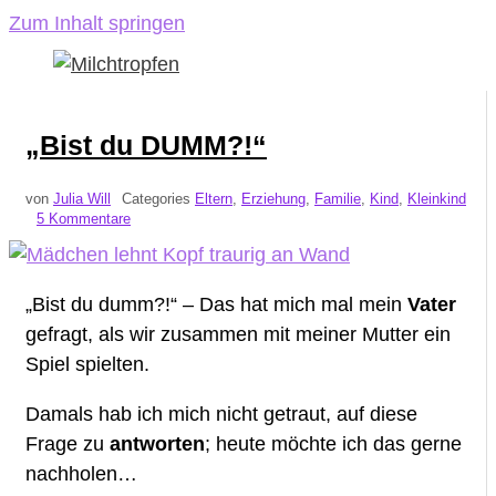
Zum Inhalt springen
„Bist du DUMM?!“
von
Julia Will
Categories
Eltern
,
Erziehung
,
Familie
,
Kind
,
Kleinkind
5 Kommentare
„Bist du dumm?!“ – Das hat mich mal mein
Vater
gefragt, als wir zusammen mit meiner Mutter ein
Spiel spielten.
Damals hab ich mich nicht getraut, auf diese
Frage zu
antworten
; heute möchte ich das gerne
nachholen…