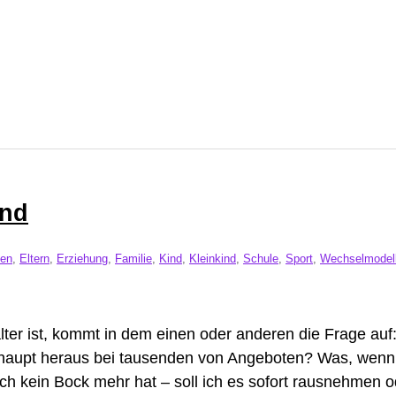
ind
ten
,
Eltern
,
Erziehung
,
Familie
,
Kind
,
Kleinkind
,
Schule
,
Sport
,
Wechselmodel
ter ist, kommt in dem einen oder anderen die Frage auf
erhaupt heraus bei tausenden von Angeboten? Was, wenn 
ch kein Bock mehr hat – soll ich es sofort rausnehmen o