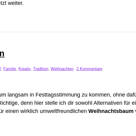
zt weiter.
en
Y
,
Familie
,
Kreativ
,
Tradition
,
Weihnachten
2 Kommentare
, um langsam in Festtagsstimmung zu kommen, ohne daf
htige, denn hier stelle ich dir sowohl Alternativen für e
ür einen wirklich umweltfreundlichen
Weihnachtsbaum