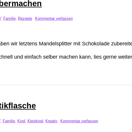
lbermachen
Y
,
Familie
,
Rezepte
Kommentar verfassen
en wir letztens Mandelsplitter mit Schokolade zubereite
chnell und einfach selber machen kann, lies gerne weiter
tikflasche
Y
,
Familie
,
Kind
,
Kleinkind
,
Kreativ
Kommentar verfassen