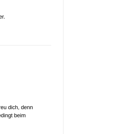
er.
reu dich, denn
edingt beim